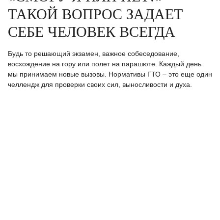
ТАКОЙ ВОПРОС ЗАДАЕТ
СЕБЕ ЧЕЛОВЕК ВСЕГДА
Будь то решающий экзамен, важное собеседование,
восхождение на гору или полет на парашюте. Каждый день
мы принимаем новые вызовы. Нормативы ГТО – это еще один
челлендж для проверки своих сил, выносливости и духа.
Пр
то
се
об
им
до
Ст
ак